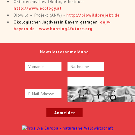
Österreichisches Ökologie Institut -
http://www.ecology.at
Biowild – Projekt (ANW) -
http://biowildprojekt.de
Ökologischen Jagdverein Bayern getragen:
oejv-
bayern.de
-
www.hunting4future.org
Newsletteranmeldung