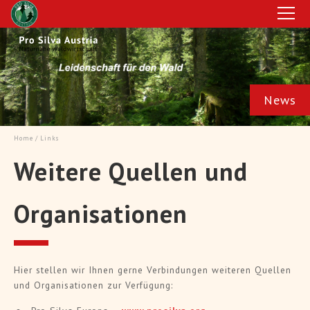
News
Dauerwaldbeispiele in Deutschland
Zi
Home
/ Links
Weitere Quellen und
> Artikel lesen
Organisationen
"Z
ft
"Von Kalamitätsflächen zur Kiefer und Laubwald
and
– Dauerwaldbewirtschaftung in Bayern und
Ple
Hessen" - Pro Silva Exkursion nach Deutschland
Hier stellen wir Ihnen gerne Verbindungen weiteren Quellen
und Organisationen zur Verfügung: