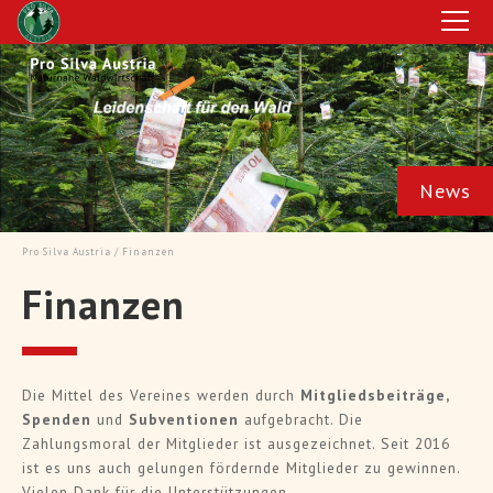
News
Dauerwaldbeispiele in Deutschland
Zi
Pro Silva Austria
/ Finanzen
Finanzen
> Artikel lesen
"Z
ft
"Von Kalamitätsflächen zur Kiefer und Laubwald
Die Mittel des Vereines werden durch
Mitgliedsbeiträge,
and
– Dauerwaldbewirtschaftung in Bayern und
Ple
Hessen" - Pro Silva Exkursion nach Deutschland
Spenden
und
Subventionen
aufgebracht. Die
Zahlungsmoral der Mitglieder ist ausgezeichnet. Seit 2016
ist es uns auch gelungen fördernde Mitglieder zu gewinnen.
Vielen Dank für die Unterstützungen.