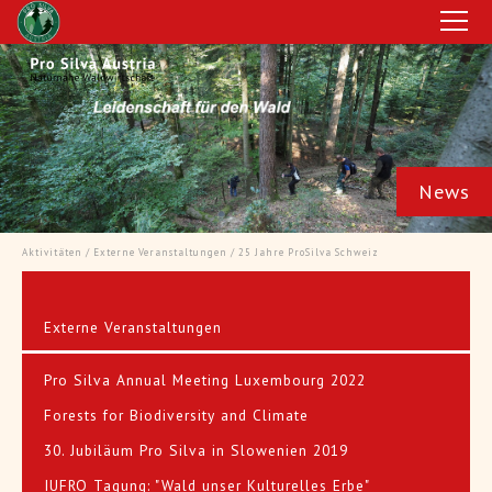
News
Dauerwaldbeispiele in Deutschland
Zi
Aktivitäten
/
Externe Veranstaltungen
/ 25 Jahre ProSilva Schweiz
Externe Veranstaltungen
> Artikel lesen
"Z
ft
"Von Kalamitätsflächen zur Kiefer und Laubwald
Pro Silva Annual Meeting Luxembourg 2022
and
– Dauerwaldbewirtschaftung in Bayern und
Ple
Forests for Biodiversity and Climate
Hessen" - Pro Silva Exkursion nach Deutschland
30. Jubiläum Pro Silva in Slowenien 2019
IUFRO Tagung: "Wald unser Kulturelles Erbe"