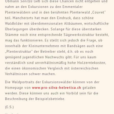
Obmann
Senitza
ließ sich diese Chancen nicht entgehen und
nahm an den Exkursionen zu den Emmentaler
Plenterwäldern und in den berühmten Plenterwald „Couvet“
teil. Mancherorts hat man den Eindruck, dass schöne
Waldbilder mit überdimensionalen Altbäumen, wirtschaftliche
Überlegungen überdecken. Solange für diese überstarken
Stämme noch eine entsprechende Sägewerksstruktur besteht,
mag das funktionieren. Es stellt sich jedoch die Frage, ob
innerhalb der Kleinunternehmen mit Bandsägen auch eine
„Plenterstruktur“ der Betreiber steht, d.h. ob es noch
genügend jugendlichen Nachwuchs gibt. Für uns kaum
verständlich sind unverhältnismäßig hohe Holzerntekosten,
die einen ökonomischen Vergleich mit österreichischen
Verhältnissen schwer machen.
Die Waldportraits der Exkursionswälder können von der
Homepage von
www.pro-silva-helvetica.ch
geladen
werden. Diese können uns auch ein Vorbild sein für die
Beschreibung der Beispielsbetriebe.
(E.S.)