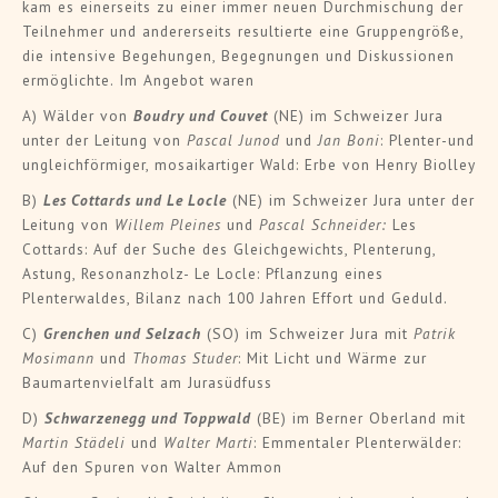
kam es einerseits zu einer immer neuen Durchmischung der
Teilnehmer und andererseits resultierte eine Gruppengröße,
die intensive Begehungen, Begegnungen und Diskussionen
ermöglichte. Im Angebot waren
A) Wälder von
Boudry und Couvet
(NE) im Schweizer Jura
unter der Leitung von
Pascal Junod
und
Jan Boni
: Plenter-und
ungleichförmiger, mosaikartiger Wald: Erbe von Henry Biolley
B)
Les Cottards und Le Locle
(NE) im Schweizer Jura unter der
Leitung von
Willem Pleines
und
Pascal Schneider:
Les
Cottards: Auf der Suche des Gleichgewichts, Plenterung,
Astung, Resonanzholz- Le Locle: Pflanzung eines
Plenterwaldes, Bilanz nach 100 Jahren Effort und Geduld.
C)
Grenchen und Selzach
(SO) im Schweizer Jura mit
Patrik
Mosimann
und
Thomas Studer
: Mit Licht und Wärme zur
Baumartenvielfalt am Jurasüdfuss
D)
Schwarzenegg und Toppwald
(BE) im Berner Oberland mit
Martin Städeli
und
Walter Marti
: Emmentaler Plenterwälder:
Auf den Spuren von Walter Ammon