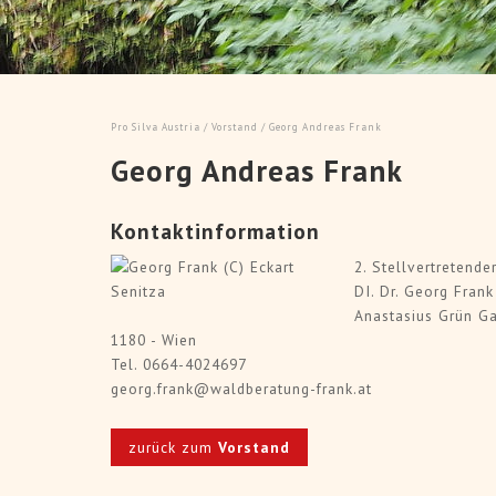
> Art
Artikel lesen
"Von Kalamitätsflächen
ERWALD, die Zeitschrift unseres
Dauerwaldbewirtschaftung
NW Deutschland online abrufbar.
Silva Exkursio
Pro Silva Austria
/
Vorstand
/ Georg Andreas Frank
Georg Andreas Frank
Kontaktinformation
2. Stellvertretende
DI. Dr. Georg Frank
Anastasius Grün G
1180 - Wien
Tel. 0664-4024697
georg.frank@waldberatung-frank.at
zurück zum
Vorstand