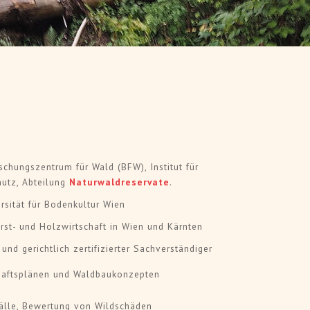
 lesen
> Artikel le
 Ursprung der Idee" -
"Mutige Spinner" in der Nadelh
sklassenwäldern in
Zwei Betriebe, zwei Geschichte
im ehemaligen Revier von
die Zukunft. - Betriebe Metnitz
ninger
des LKH Stolz
schungszentrum für Wald (BFW), Institut für
hutz, Abteilung
Naturwaldreservate
.
ersität für Bodenkultur Wien
orst- und Holzwirtschaft in Wien und Kärnten
und gerichtlich zertifizierter Sachverständiger
chaftsplänen und Waldbaukonzepten
älle, Bewertung von Wildschäden