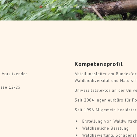
> Artikel
ikel lesen
"Zielstärkennutzung - am
 zur Kiefer und Laubwald –
Überführung von Alter
 in Bayern und Hessen" - Pro
Plenterwälder - Exkursion 
n nach Deutschland
Heinz Rei
Kompetenzprofil
r Vorsitzender
Abteilungsleiter am Bundesfor
Waldbiodiversität und Natursc
asse 12/25
Universitätslektor an der Univ
Seit 2004 Ingenieurbüro für F
Seit 1996 Allgemein beeideter 
Erstellung von Waldwirts
Waldbauliche Beratung
Waldbewertung, Schadensf