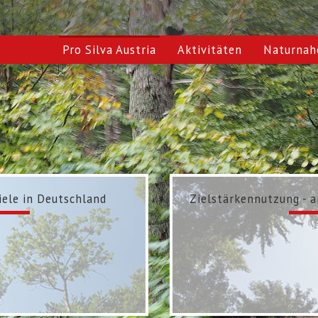
Pro Silva Austria
Aktivitäten
Naturnah
ele in Deutschland
Zielstärkennutzung - 