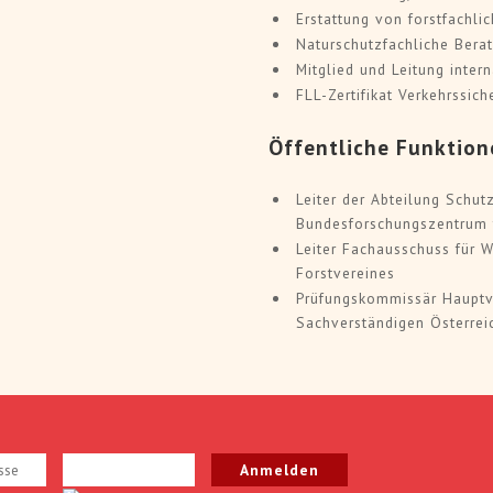
Erstattung von forstfachli
Naturschutzfachliche Bera
Mitglied und Leitung inter
FLL-Zertifikat Verkehrssic
Öffentliche Funktion
Leiter der Abteilung Schu
Bundesforschungszentrum 
Leiter Fachausschuss für 
Forstvereines
Prüfungskommissär Hauptver
Sachverständigen Österrei