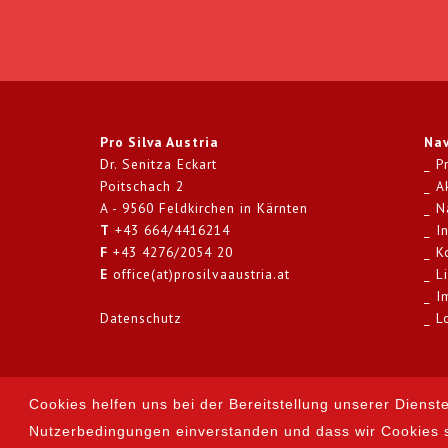
Pro Silva Austria
Nav
Dr. Senitza Eckart
P
Poitschach 2
A
A - 9560 Feldkirchen in Kärnten
N
T
+43 664/4416214
I
F
+43 4276/2054 20
K
E
office(at)prosilvaaustria.at
L
I
Datenschutz
L
designed by prodesign
Cookies helfen uns bei der Bereitstellung unserer Dienst
Nutzerbedingungen einverstanden und dass wir Cookies 