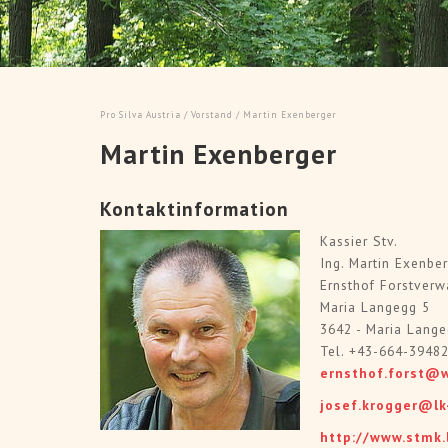
> Art
Artikel lesen
"Von Kalamitätsflächen
ERWALD, die Zeitschrift unseres
Dauerwaldbewirtschaftung
NW Deutschland online abrufbar.
Silva Exkursio
Pro Silva Austria
/
Vorstand
/ Martin Exenberger
Martin Exenberger
Kontaktinformation
Kassier Stv.
Ing. Martin Exenbe
Ernsthof Forstverw
Maria Langegg 5
3642 - Maria Lang
Tel. +43-664-3948
ernsthof.forst@
josef.krogger@lk
http://www.stmk.