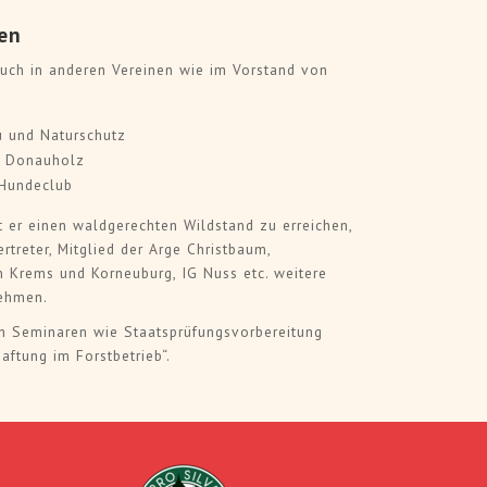
en
uch in anderen Vereinen wie im Vorstand von
u und Naturschutz
b Donauholz
 Hundeclub
ht er einen waldgerechten Wildstand zu erreichen,
rtreter, Mitglied der Arge Christbaum,
 Krems und Korneuburg, IG Nuss etc. weitere
nehmen.
en Seminaren wie Staatsprüfungsvorbereitung
ftung im Forstbetrieb“.