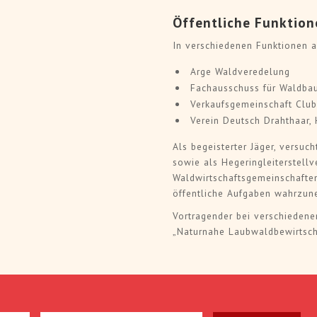
Öffentliche Funktion
In verschiedenen Funktionen a
Arge Waldveredelung
Fachausschuss für Waldba
Verkaufsgemeinschaft Clu
Verein Deutsch Drahthaar,
Als begeisterter Jäger, versuc
sowie als Hegeringleiterstellve
Waldwirtschaftsgemeinschaften
öffentliche Aufgaben wahrzu
Vortragender bei verschieden
„Naturnahe Laubwaldbewirtscha