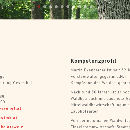
> Artikel
ikel lesen
"Zielstärkennutzung - am
 zur Kiefer und Laubwald –
Überführung von Alter
 in Bayern und Hessen" - Pro
Plenterwälder - Exkursion 
n nach Deutschland
Heinz Rei
Kompetenzprofil
Martin Exenberger ist seit 32 J
rger
Forstverwaltungsges.m.b.H. in 
altung Ges.m.b.H.
Kampfzone des Waldes, geprä
Nach rund 30 Jahren ist er no
egg
Waldbau auch mit Laubholz Ge
290
Mittelwaldbewirtschaftung mit
wavenet.at
Laubholzarten.
-stmk.at,
Von der naturnahen Waldwirtsc
lko.at/weiz
Einzelstammwirtschaft. Staatsp