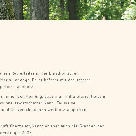
 lesen
> Artikel le
 Ursprung der Idee" -
"Mutige Spinner" in der Nadelh
sklassenwäldern in
Zwei Betriebe, zwei Geschichte
im ehemaligen Revier von
die Zukunft. - Betriebe Metnitz
ninger
des LKH Stolz
ahren Revierleiter in der Ernsthof´schen
Maria Langegg. Er ist befasst mit der unteren
gt vom Laubholz.
ch immer der Meinung, dass man mit zielorientiertem
winne erwirtschaften kann. Teilweise
 rund 30 verschiedenen wertholztauglichen
haft überzeugt, kennt er aber auch die Grenzen der
reisträger 2007.