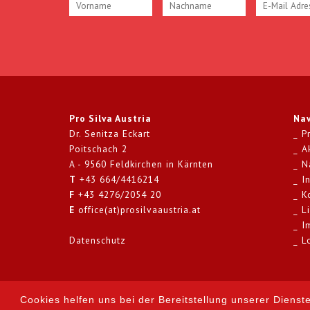
Pro Silva Austria
Nav
Dr. Senitza Eckart
P
Poitschach 2
A
A - 9560 Feldkirchen in Kärnten
N
T
+43 664/4416214
I
F
+43 4276/2054 20
K
E
office(at)prosilvaaustria.at
L
I
Datenschutz
L
designed by prodesign
Cookies helfen uns bei der Bereitstellung unserer Dienst