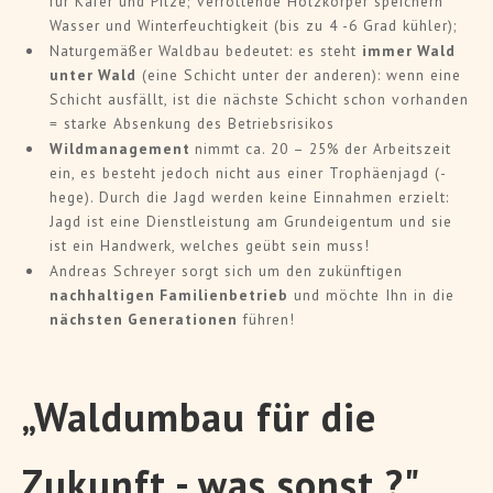
für Käfer und Pilze; verrottende Holzkörper speichern
Wasser und Winterfeuchtigkeit (bis zu 4 -6 Grad kühler);
Naturgemäßer Waldbau bedeutet: es steht
immer Wald
unter Wald
(eine Schicht unter der anderen): wenn eine
Schicht ausfällt, ist die nächste Schicht schon vorhanden
= starke Absenkung des Betriebsrisikos
Wildmanagement
nimmt ca. 20 – 25% der Arbeitszeit
ein, es besteht jedoch nicht aus einer Trophäenjagd (-
hege). Durch die Jagd werden keine Einnahmen erzielt:
Jagd ist eine Dienstleistung am Grundeigentum und sie
ist ein Handwerk, welches geübt sein muss!
Andreas Schreyer sorgt sich um den zukünftigen
nachhaltigen Familienbetrieb
und möchte Ihn in die
nächsten Generationen
führen!
„Waldumbau für die
Zukunft - was sonst ?"