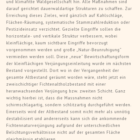
und klimafitte Waldgesellschaft hin. Alle Maßnahmen sind
darauf gerichtet dauerwaldartige Strukturen zu schaffen. Zur
Erreichung dieses Zieles, wird gänzlich auf Kahlschläge,
Flächen-Räumung, systematische Stammzahlreduktion oder
Pestizideinsatz verzichtet. Gezielte Eingriffe sollen die
horizontale- und vertikale Struktur verbessern, wobei
kleinflächige, kaum sichtbare Eingriffe bevorzugt
vorgenommen werden und große „Natur-Beunruhigung“
vermieden werden soll. Diese „neue“ Bewirtschaftungsform
der kleinflächigen Verjüngungseinleitung wurde im nächsten
Bestand vorgestellt. Dort wo in der Vergangenheit der
gesamte Altbestand geräumt worden wäre, steht jetzt ein
zweischichtiger Fichtenaltholzbestand mit einer
heranwachsenden Verjüngung bzw. zweiten Schicht. Ganz
wichtig hierbei ist, dass die Massnahmen nicht
schirmschlagartig, sondern schlitzartig durchgeführt werden.
Einerseits wird der Altbestand somit nicht mehr als unnötig
destabilisiert und andererseits kann sich die ankommende
Fichtennaturverjüngung aufgrund der unterschiedlichen
Belichtungsverhältnisse nicht auf der gesamten Fläche
gleichmässig etablieren.