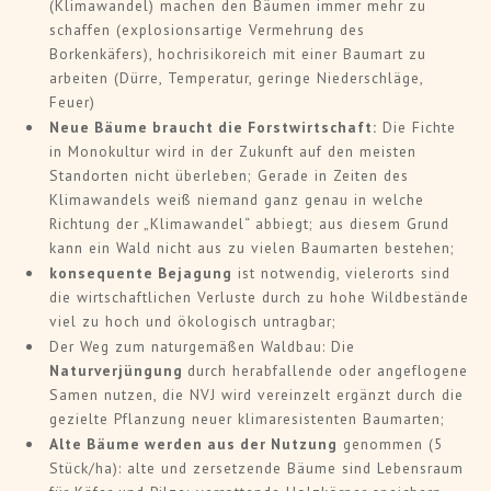
(Klimawandel) machen den Bäumen immer mehr zu
schaffen (explosionsartige Vermehrung des
Borkenkäfers), hochrisikoreich mit einer Baumart zu
arbeiten (Dürre, Temperatur, geringe Niederschläge,
Feuer)
Neue Bäume braucht die Forstwirtschaft:
Die Fichte
in Monokultur wird in der Zukunft auf den meisten
Standorten nicht überleben; Gerade in Zeiten des
Klimawandels weiß niemand ganz genau in welche
Richtung der „Klimawandel“ abbiegt; aus diesem Grund
kann ein Wald nicht aus zu vielen Baumarten bestehen;
konsequente Bejagung
ist notwendig, vielerorts sind
die wirtschaftlichen Verluste durch zu hohe Wildbestände
viel zu hoch und ökologisch untragbar;
Der Weg zum naturgemäßen Waldbau: Die
Naturverjüngung
durch herabfallende oder angeflogene
Samen nutzen, die NVJ wird vereinzelt ergänzt durch die
gezielte Pflanzung neuer klimaresistenten Baumarten;
Alte Bäume werden aus der Nutzung
genommen (5
Stück/ha): alte und zersetzende Bäume sind Lebensraum