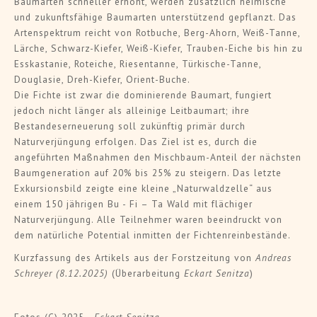
Baumarten schneller erhöht, werden zusätzlich heimische
und zukunftsfähige Baumarten unterstützend gepflanzt. Das
Artenspektrum reicht von Rotbuche, Berg-Ahorn, Weiß-Tanne,
Lärche, Schwarz-Kiefer, Weiß-Kiefer, Trauben-Eiche bis hin zu
Esskastanie, Roteiche, Riesentanne, Türkische-Tanne,
Douglasie, Dreh-Kiefer, Orient-Buche.
Die Fichte ist zwar die dominierende Baumart, fungiert
jedoch nicht länger als alleinige Leitbaumart; ihre
Bestandeserneuerung soll zukünftig primär durch
Naturverjüngung erfolgen. Das Ziel ist es, durch die
angeführten Maßnahmen den Mischbaum-Anteil der nächsten
Baumgeneration auf 20% bis 25% zu steigern. Das letzte
Exkursionsbild zeigte eine kleine „Naturwaldzelle“ aus
einem 150 jährigen Bu - Fi – Ta Wald mit flächiger
Naturverjüngung. Alle Teilnehmer waren beeindruckt von
dem natürliche Potential inmitten der Fichtenreinbestände.
Kurzfassung des Artikels aus der Forstzeitung von
Andreas
Schreyer (8.12.2025)
(Überarbeitung
Eckart Senitza
)
Fotos (C) 2025 -
Eckart Senitza