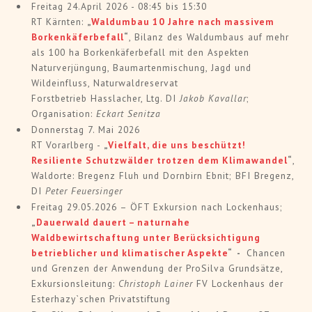
Freitag 24.April 2026 - 08:45 bis 15:30
RT Kärnten:
„
Waldumbau 10 Jahre nach massivem
Borkenkäferbefall
“
, Bilanz des Waldumbaus auf mehr
als 100 ha Borkenkäferbefall mit den Aspekten
Naturverjüngung, Baumartenmischung, Jagd und
Wildeinfluss, Naturwaldreservat
Forstbetrieb Hasslacher, Ltg. DI
Jakob Kavallar
;
Organisation:
Eckart Senitza
Donnerstag 7. Mai 2026
RT Vorarlberg -
„
Vielfalt, die uns beschützt!
Resiliente Schutzwälder trotzen dem Klimawandel
“
,
Waldorte: Bregenz Fluh und Dornbirn Ebnit; BFI Bregenz,
DI
Peter Feuersinger
Freitag 29.05.2026 – ÖFT Exkursion nach Lockenhaus;
„
Dauerwald dauert – naturnahe
Waldbewirtschaftung unter Berücksichtigung
betrieblicher und klimatischer Aspekte
“ -
Chancen
und Grenzen der Anwendung der ProSilva Grundsätze,
Exkursionsleitung:
Christoph Lainer
FV Lockenhaus der
Esterhazy`schen Privatstiftung