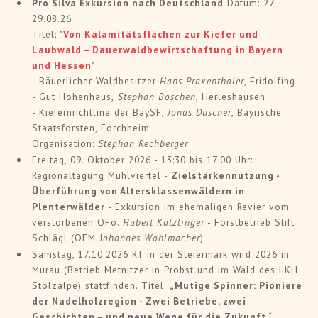
Pro Silva Exkursion nach Deutschland
Datum: 27. –
29.08.26
Titel: "
Von Kalamitätsflächen zur Kiefer und
Laubwald – Dauerwaldbewirtschaftung in Bayern
und Hessen
"
- Bäuerlicher Waldbesitzer
Hans Praxenthaler
, Fridolfing
- Gut Hohenhaus,
Stephan Boschen
, Herleshausen
- Kiefernrichtline der BaySF,
Jonas Duscher
, Bayrische
Staatsforsten, Forchheim
Organisation:
Stephan Rechberger
Freitag, 09. Oktober 2026 - 13:30 bis 17:00 Uhr:
Regionaltagung Mühlviertel -
Zielstärkennutzung -
Überführung von Altersklassenwäldern in
Plenterwälder
- Exkursion im ehemaligen Revier vom
verstorbenen OFö.
Hubert Katzlinger
- Forstbetrieb Stift
Schlägl (OFM J
ohannes Wohlmacher
)
Samstag, 17.10.2026 RT in der Steiermark wird 2026 in
Murau (Betrieb Metnitzer in Probst und im Wald des LKH
Stolzalpe) stattfinden. Titel:
„Mutige Spinner: Pioniere
der Nadelholzregion - Zwei Betriebe, zwei
Geschichten – und neue Wege für die Zukunft
.“