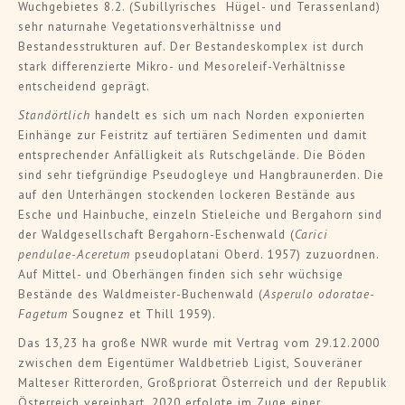
Wuchgebietes 8.2. (Subillyrisches Hügel- und Terassenland)
sehr naturnahe Vegetationsverhältnisse und
Bestandesstrukturen auf. Der Bestandeskomplex ist durch
stark differenzierte Mikro- und Mesoreleif-Verhältnisse
entscheidend geprägt.
Standörtlich
handelt es sich um nach Norden exponierten
Einhänge zur Feistritz auf tertiären Sedimenten und damit
entsprechender Anfälligkeit als Rutschgelände. Die Böden
sind sehr tiefgründige Pseudogleye und Hangbraunerden. Die
auf den Unterhängen stockenden lockeren Bestände aus
Esche und Hainbuche, einzeln Stieleiche und Bergahorn sind
der Waldgesellschaft Bergahorn-Eschenwald (
Carici
pendulae-Aceretum
pseudoplatani Oberd. 1957) zuzuordnen.
Auf Mittel- und Oberhängen finden sich sehr wüchsige
Bestände des Waldmeister-Buchenwald (
Asperulo odoratae-
Fagetum
Sougnez et Thill 1959).
Das 13,23 ha große NWR wurde mit Vertrag vom 29.12.2000
zwischen dem Eigentümer Waldbetrieb Ligist, Souveräner
Malteser Ritterorden, Großpriorat Österreich und der Republik
Österreich vereinbart. 2020 erfolgte im Zuge einer