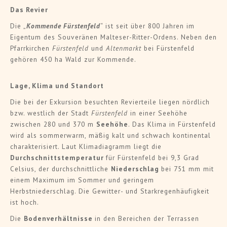
Das Revier
Die „
Kommende Fürstenfel
d
“ ist seit über 800 Jahren im
Eigentum des Souveränen Malteser-Ritter-Ordens. Neben den
Pfarrkirchen
Fürstenfeld
und
Altenmarkt
bei Fürstenfeld
gehören 450 ha Wald zur Kommende.
Lage, Klima und Standort
Die bei der Exkursion besuchten Revierteile liegen nördlich
bzw. westlich der Stadt
Fürstenfeld
in einer Seehöhe
zwischen 280 und 370 m
Seehöhe
. Das Klima in Fürstenfeld
wird als sommerwarm, mäßig kalt und schwach kontinental
charakterisiert. Laut Klimadiagramm liegt die
Durchschnittstemperatur
für Fürstenfeld bei 9,3 Grad
Celsius, der durchschnittliche
Niederschlag
bei 751 mm mit
einem Maximum im Sommer und geringem
Herbstniederschlag. Die Gewitter- und Starkregenhäufigkeit
ist hoch.
Die
Bodenverhältnisse
in den Bereichen der Terrassen