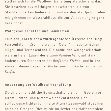
stellen sich für die Waldbewirtschaftung als schwierig dar.
Sie bestehen aus mächtigen Kiesschichten, die von
Staublehmdecken bedeckt sind und werden als Opok (Böden
mit gehemmtem Wasserabfluss, die zur Versauerung neigen)
bezeichnet.
Waldgesellschaften und Baumarten
Laut den „
Forstlichen Wuchsgebieten Österreichs
“ liegt
Fürstenfeld im „Sommerwarmen Osten“, im subillyrischen
Hügel- und Terrassenland. Die natürliche Waldgesellschaft
wäre in tiefen Lagen der Ei
chen-Hainbuchen-
, auf stark
bodensauren Standorten der
Rotföhren-Eichen
- und in den
etwas höheren Lagen der
Buchenwald mit Eiche, Tanne und
Kiefer.
Anpassung der Waldbewirtschaftung
Durch die menschliche Bewirtschaftung sind im Gebiet vor
allem Fichten- und Kiefernwälder entstanden. Der
schlagweise fichtendominierte Altersklassenwald stößt hier
an seine Grenzen. Dies wurde im Revier des Malteserordens