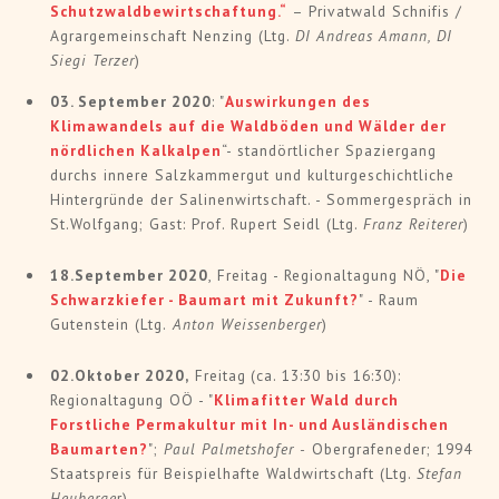
Schutzwaldbewirtschaftung
.“
– Privatwald Schnifis /
Agrargemeinschaft Nenzing (Ltg.
DI Andreas Amann, DI
Siegi Terzer
)
03. September 2020
: "
Auswirkungen des
Klimawandels auf die Waldböden und Wälder der
nördlichen Kalkalpen
“- standörtlicher Spaziergang
durchs innere Salzkammergut und kulturgeschichtliche
Hintergründe der Salinenwirtschaft. - Sommergespräch in
St.Wolfgang; Gast: Prof. Rupert Seidl (Ltg.
Franz Reiterer
)
18.September 2020
, Freitag - Regionaltagung NÖ, "
Die
Schwarzkiefer - Baumart mit Zukunft?
" - Raum
Gutenstein (Ltg.
Anton Weissenberger
)
02.Oktober 2020,
Freitag
(ca. 13:30 bis 16:30):
Regionaltagung OÖ - "
Klimafitter Wald durch
Forstliche Permakultur mit In- und Ausländischen
Baumarten?
";
Paul Palmetshofer -
Obergrafeneder; 1994
Staatspreis für Beispielhafte Waldwirtschaft (Ltg.
Stefan
Heuberge
r)