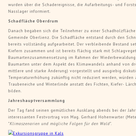
wurden über die Schadereignisse, die Aufarbeitungs- und Forst
Nasslager informiert.
Schadfläche Oberdrum
Danach begaben sich die Teilnehmer zu einer Schadholzfläche 
Gemeinde Oberlienz. Die Schadfläche entstand durch den Schn
bereits vollständig aufgearbeitet. Der verbleibende Bestand se
Kiefern zusammen und ist bereits flächig stark mit Schlagvege
Baumartenzusammensetzung im Rahmen der Wiederbewaldung w
Baumarten unter dem Aspekt des Klimawandels anhand von drei
mittlere und starke Änderung) vorgestellt und ausgiebig diskut
Temperaturerhöhung zukünftig nicht reduziert werden, würden a
Traubeneiche und Winterlinde anstatt des Fichten, Kiefer- Lä
bilden.
Jahreshauptversammlung
Der Tag fand seinen gemütlichen Ausklang abends bei der Ja
interessanten Festvortrag von Mag. Gerhard Hohenwarter (Met
"
Klimaszenarien und mögliche Folgen für den Wald
".