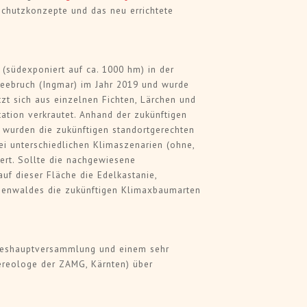
schutzkonzepte und das neu errichtete
(südexponiert auf ca. 1000 hm) in der
eebruch (Ingmar) im Jahr 2019 und wurde
tzt sich aus einzelnen Fichten, Lärchen und
tation verkrautet. Anhand der zukünftigen
urden die zukünftigen standortgerechten
 unterschiedlichen Klimaszenarien (ohne,
iert. Sollte die nachgewiesene
uf dieser Fläche die Edelkastanie,
rchenwaldes die zukünftigen Klimaxbaumarten
hreshauptversammlung und einem sehr
ereologe der ZAMG, Kärnten) über