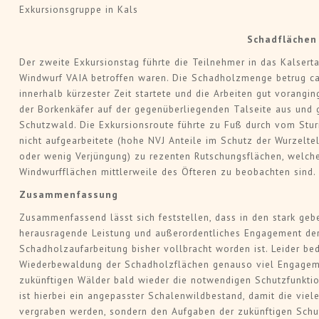
Exkursionsgruppe in Kals
Schadflächen 
Der zweite Exkursionstag führte die Teilnehmer in das Kalsert
Windwurf VAIA betroffen waren. Die Schadholzmenge betrug ca
innerhalb kürzester Zeit startete und die Arbeiten gut vorangi
der Borkenkäfer auf der gegenüberliegenden Talseite aus und 
Schutzwald. Die Exkursionsroute führte zu Fuß durch vom Stur
nicht aufgearbeitete (hohe NVJ Anteile im Schutz der Wurzelte
oder wenig Verjüngung) zu rezenten Rutschungsflächen, welch
Windwurfflächen mittlerweile des Öfteren zu beobachten sind.
Zusammenfassung
Zusammenfassend lässt sich feststellen, dass in den stark gebe
herausragende Leistung und außerordentliches Engagement der
Schadholzaufarbeitung bisher vollbracht worden ist. Leider b
Wiederbewaldung der Schadholzflächen genauso viel Engagemen
zukünftigen Wälder bald wieder die notwendigen Schutzfunktio
ist hierbei ein angepasster Schalenwildbestand, damit die viel
vergraben werden, sondern den Aufgaben der zukünftigen Schut