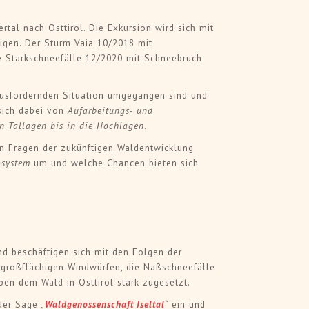
ertal nach Osttirol. Die Exkursion wird sich mit
tigen. Der Sturm Vaia 10/2018 mit
e Starkschneefälle 12/2020 mit Schneebruch
rausfordernden Situation umgegangen sind und
 sich dabei von
Aufarbeitungs- und
n Tallagen bis in die Hochlagen
.
 Fragen der zukünftigen Waldentwicklung
system
um und welche Chancen bieten sich
und beschäftigen sich mit den Folgen der
t großflächigen Windwürfen, die Naßschneefälle
en dem Wald in Osttirol stark zugesetzt.
der Säge „
Waldgenossenschaft Iseltal
“ ein und