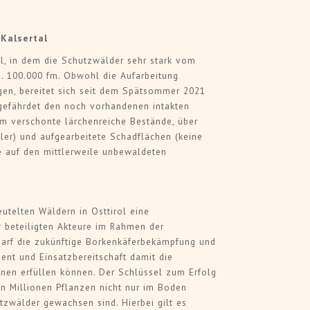
Kalsertal
al, in dem die Schutzwälder sehr stark vom
. 100.000 fm. Obwohl die Aufarbeitung
ngen, bereitet sich seit dem Spätsommer 2021
gefährdet den noch vorhandenen intakten
m verschonte lärchenreiche Bestände, über
ller) und aufgearbeitete Schadflächen (keine
e auf den mittlerweile unbewaldeten
utelten Wäldern in Osttirol eine
 beteiligten Akteure im Rahmen der
edarf die zukünftige Borkenkäferbekämpfung und
t und Einsatzbereitschaft damit die
nen erfüllen können. Der Schlüssel zum Erfolg
en Millionen Pflanzen nicht nur im Boden
zwälder gewachsen sind. Hierbei gilt es