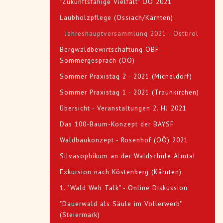
"Zukunftsfähige Vielfalt" OÖ 2021
Laubholzpflege (Ossiach/Kärnten)
Jahreshauptversammlung 2021 - Osttirol
Bergwaldbewirtschaftung ÖBF-
Sommergespräch (OÖ)
Sommer Praxistag 2 - 2021 (Micheldorf)
Sommer Praxistag 1 - 2021 (Traunkirchen)
Übersicht - Veranstaltungen 2. HJ 2021
Das 100-Baum-Konzept der BAYSF
Waldbaukonzept - Rosenhof (OÖ) 2021
Silvasophikum an der Waldschule Almtal
Exkursion nach Köstenberg (Kärnten)
1. "Wald Web Talk" - Online Diskussion
"Dauerwald als Säule im Vollerwerb"
(Steiermark)