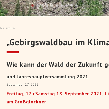
> Artikel
ikel lesen
"Zielstärkennutzung - am
 zur Kiefer und Laubwald –
Überführung von Alter
 in Bayern und Hessen" - Pro
Plenterwälder - Exkursion 
n nach Deutschland
Heinz Rei
1 - Osttirol
„Gebirgswaldbau im Klim
Wie kann der Wald der Zukunft g
und Jahreshauptversammlung 2021
September 17, 2021
Freitag, 17.+Samstag 18. September 2021, Li
am Großglockner