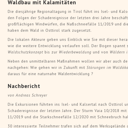
Waldbau mit Kalamitäten
Die diesjährige Regionaltagung in Tirol führt ins Isel- und Kals
den Folgen der Schadereignisse der letzten drei Jahre beschäf
großflächigen Windwürfen, die Naßschneefälle 11/2019 und di
haben dem Wald in Osttirol stark zugesetzt.
Die lokalen Akteure geben uns Einblick wie Sie mit dieser he
wie die weitere Entwicklung verlaufen soll. Der Bogen spannt
Waldschutzkonzept
bis zur
Wiederbewaldung
und von
Wäldern i
Neben den unmittelbaren Maßnahmen wollen wir aber auch den
nachgehen: Wie gehen wir in Zukunft mit
Störungen im Waldöko
daraus für eine naturnahe Waldentwicklung ?
Nachbericht
von Andreas Schreyer
Die Exkursionen führten ins Isel- und Kalsertal nach Osttirol 
Schadereignisse der letzten Jahre. Der Sturm Vaia 10/2018 mi
11/2019 und die Starkschneefälle 12/2020 mit Schneebruch hab
30 interessierte Teilnehmer trafen sich auf dem Werksgelände 