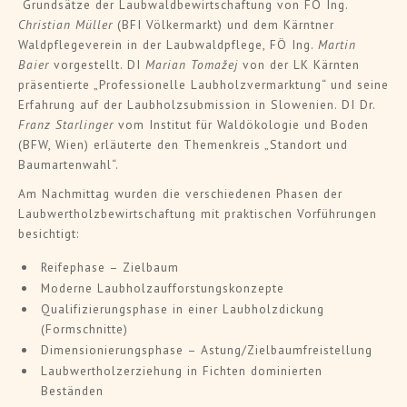
Grundsätze der Laubwaldbewirtschaftung von FÖ Ing.
Christian Müller
(BFI Völkermarkt) und dem Kärntner
Waldpflegeverein in der Laubwaldpflege, FÖ Ing.
Martin
Baier
vorgestellt. DI
Marian Tomažej
von der LK Kärnten
präsentierte „Professionelle Laubholzvermarktung“ und seine
Erfahrung auf der Laubholzsubmission in Slowenien. DI Dr.
Franz Starlinger
vom Institut für Waldökologie und Boden
(BFW, Wien) erläuterte den Themenkreis „Standort und
Baumartenwahl“.
Am Nachmittag wurden die verschiedenen Phasen der
Laubwertholzbewirtschaftung mit praktischen Vorführungen
besichtigt:
Reifephase – Zielbaum
Moderne Laubholzaufforstungskonzepte
Qualifizierungsphase in einer Laubholzdickung
(Formschnitte)
Dimensionierungsphase – Astung/Zielbaumfreistellung
Laubwertholzerziehung in Fichten dominierten
Beständen