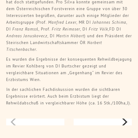
hat doch stattgefunden. Pro Silva konnte gemeinsam mit
dem Österreichischen Forstverein eine Gruppe von über 30
Interessierten begrüßen, darunter auch einige Mitglieder der
Arbeitsgruppe (Prof.
Manfred Lexer
, MR DI
Johannes Schima
,
DI
Franz Ramss
l, Prof.
Fritz Reimoser
, DI
Fritz Völk
,FD DI
Andreas Januskovecz
, DI
Martin Höbart
) und den Präsident der
Steirischen Landwirtschaftskammer ÖR
Norbert
Titschenbacher
.
Es wurden die Ergebnisse der konsequenten Rehwildbejagung
im Revier Kohlberg von DI Burtscher gezeigt und
vergleichbare Situationen am „Gegenhang“ im Revier des
Erzbistums Wien.
In der sachlichen Fachdiskussion wurden die sichtbaren
Ergebnisse erörtert. Auch beim Erzbistum liegt der
Rehwildabschuß in vergleichbarer Höhe (ca. 16 Stk./100ha,J).