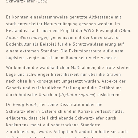
Schwarzkiefer (13%)
Es konnten einzelstammweise genutzte Altbestände mit
stark entwickelter Naturverjüngung gesehen werden. Im
Bestand ist läuft auch ein Projekt der WWG Piestingtal (Obm.
Anton Weissenberger)
gemeinsam mit der Universität für
Bodenkultur als Beispiel für die Schutzwaldsanierung auf
einem extremen Standort. Die Exkursionsroute auf einem
Jagdsteig zeigte auf kleinem Raum sehr viele Aspekte:
Wir konnten die waldbaulichen Maßnahmen, die trotz steiler
Lage und schwieriger Erreichbarkeit nur über die Gräben
nach oben hin konsequent umgesetzt wurden, Aspekte der
Genetik und waldbaulichen Stellung und die Gefährdung
durch biotische Ursachen (
diplodia sapinea
) diskutieren.
Dr.
Georg Frank
, der seine Dissertation über die
Schwarzkiefer in Österreich und in Korsika verfasst hatte,
erläuterte, dass die lichtliebende Schwarzkiefer durch
Konkurrenz meist auf sehr trockene Standorte
zurückgedrängt wurde. Auf guten Standorten hätte sie auch