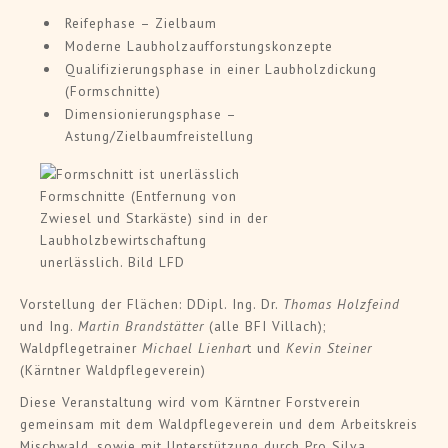
Reifephase – Zielbaum
Moderne Laubholzaufforstungskonzepte
Qualifizierungsphase in einer Laubholzdickung
(Formschnitte)
Dimensionierungsphase –
Astung/Zielbaumfreistellung
Formschnitte (Entfernung von
Zwiesel und Starkäste) sind in der
Laubholzbewirtschaftung
unerlässlich. Bild LFD
Vorstellung der Flächen: DDipl. Ing. Dr.
Thomas Holzfeind
und Ing.
Martin Brandstätter
(alle BFI Villach);
Waldpflegetrainer
Michael Lienhar
t und
Kevin Steiner
(Kärntner Waldpflegeverein)
Diese Veranstaltung wird vom Kärntner Forstverein
gemeinsam mit dem Waldpflegeverein und dem Arbeitskreis
Mischwald, sowie mit Unterstützung durch Pro Silva