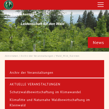
News
Dauerwaldbeispiele in Deutschland
Zi
Aktivitäten
/
Archiv der Veranstaltungen
/ Wald_Wild_Kärnten
Archiv der Veranstaltungen
> Artikel lesen
"Z
ft
"Von Kalamitätsflächen zur Kiefer und Laubwald
AKTUELLE VERANSTALTUNGEN
and
– Dauerwaldbewirtschaftung in Bayern und
Ple
Schutzwaldbewirtschaftung im Klimawandel
Hessen" - Pro Silva Exkursion nach Deutschland
Klimafitte und Naturnahe Waldbewirtschaftung im
Kleinwald