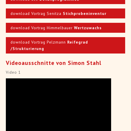
download Vortrag Senitza
Stichprobeninventur
download Vortrag Himmelbauer
Wertzuwachs
download Vortrag Pelzmann
Reifegrad
/Strukturierung
Videoausschnitte von Simon Stahl
Video 1