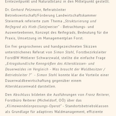
Erntezeitpunkt und Naturalbilanz in den Mittelpunkt gestellt.
Dr.
Gerhard Pelzmann
, Referatsleiter
Betriebswirtschaft/Förderung Landwirtschaftskammer
Steiermark referierte zum Thema „
Strukturierung und
Reifegrad als Hieb-(Satz)weiser
“ - Betrachtungs- und
Auswerteebenen, Konzept des Reifegrads, Bedeutung für die
Praxis, Umsetzung im Managementplan Forst.
Ein frei gesprochenes und handgezeichneten Skizzen
unterstrichenes Referat von
Simon Stahl,
Forstbezirksleiter
ForstBW Mittlerer Schwarzwald, stellte die einfache Frage
„
Ertragskundliche Kenngrößen des Altersklassen- und
Dauerwaldes im Vergleich - Was braucht der Waldbesitzer /
Betriebsleiter ?
“ -
Simon Stahl
konnte klar die Vorteile einer
Dauerwaldbewirtschaftung gegenüber einem
Altersklassenwald darstellen.
Den Abschluss bildeten die Ausführungen von
Franz Reiterer
,
Forstbüro Reiterer (Micheldorf, OÖ) über das
„
Klimawandelanpassungs-Operat
“ - Standortsbetriebsklassen
als Grundlage für adaptives Waldmanagement, effiziente